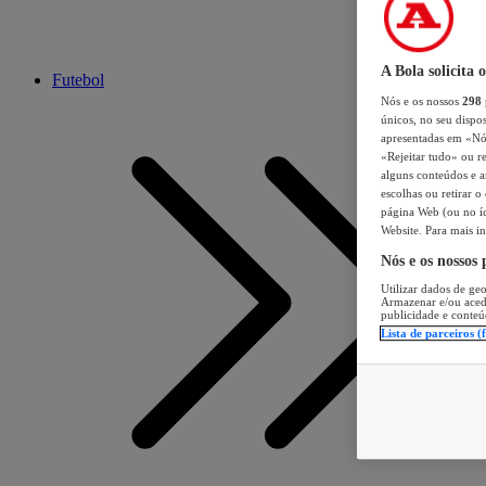
A Bola solicita 
Futebol
Nós e os nossos
298
únicos, no seu dispos
apresentadas em «Nós 
«Rejeitar tudo» ou re
alguns conteúdos e an
escolhas ou retirar 
página Web (ou no íc
Website. Para mais in
Nós e os nossos
Utilizar dados de geo
Armazenar e/ou aced
publicidade e conteú
Lista de parceiros (