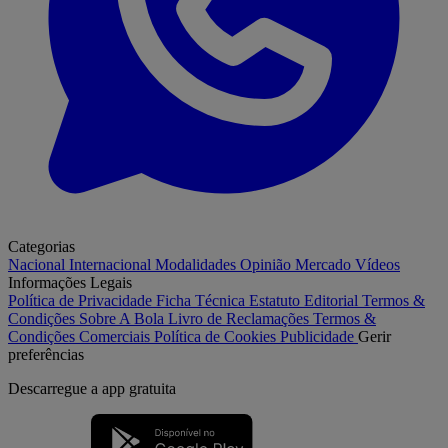
Categorias
Nacional
Internacional
Modalidades
Opinião
Mercado
Vídeos
Informações Legais
Política de Privacidade
Ficha Técnica
Estatuto Editorial
Termos &
Condições
Sobre A Bola
Livro de Reclamações
Termos &
Condições Comerciais
Política de Cookies
Publicidade
Gerir
preferências
Descarregue a
app gratuita