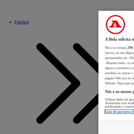
Futebol
A Bola solicita 
Nós e os nossos
298
únicos, no seu dispos
apresentadas em «Nós 
«Rejeitar tudo» ou re
alguns conteúdos e an
escolhas ou retirar 
página Web (ou no íc
Website. Para mais in
Nós e os nossos
Utilizar dados de geo
Armazenar e/ou aced
publicidade e conteú
Lista de parceiros (