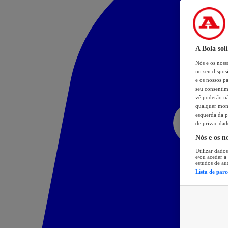
A Bola sol
Nós e os nos
no seu dispos
e os nossos pa
seu consentim
vê poderão não
qualquer mome
esquerda da p
de privacidad
Nós e os n
Utilizar dados
e/ou aceder a
estudos de au
Lista de parc