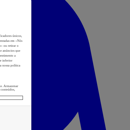
icadores únicos,
esentadas em «Nós
o» ou retirar o
s e anúncios que
sentimento a
e inferior
a nossa política
ção. Armazenar
 conteúdos,