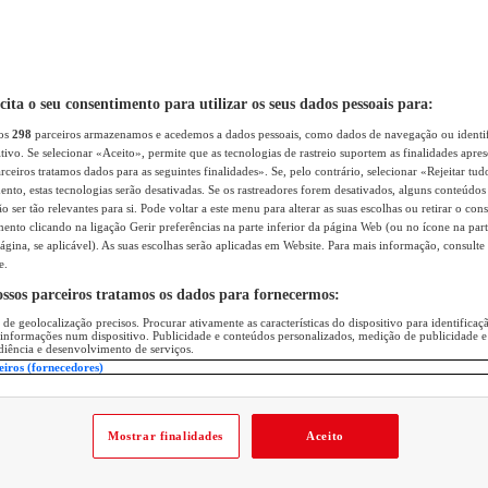
icita o seu consentimento para utilizar os seus dados pessoais para:
sos
298
parceiros armazenamos e acedemos a dados pessoais, como dados de navegação ou identif
itivo. Se selecionar «Aceito», permite que as tecnologias de rastreio suportem as finalidades apr
rceiros tratamos dados para as seguintes finalidades». Se, pelo contrário, selecionar «Rejeitar tud
ento, estas tecnologias serão desativadas. Se os rastreadores forem desativados, alguns conteúdo
 ser tão relevantes para si. Pode voltar a este menu para alterar as suas escolhas ou retirar o con
nto clicando na ligação Gerir preferências na parte inferior da página Web (ou no ícone na part
ágina, se aplicável). As suas escolhas serão aplicadas em Website. Para mais informação, consulte 
e.
ossos parceiros tratamos os dados para fornecermos:
 de geolocalização precisos. Procurar ativamente as características do dispositivo para identifica
 informações num dispositivo. Publicidade e conteúdos personalizados, medição de publicidade e
diência e desenvolvimento de serviços.
eiros (fornecedores)
Mostrar finalidades
Aceito