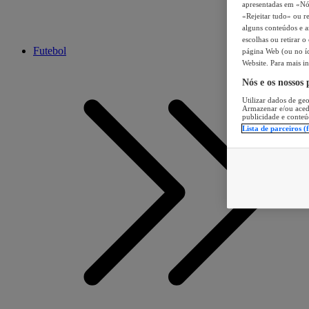
apresentadas em «Nós 
«Rejeitar tudo» ou re
alguns conteúdos e an
escolhas ou retirar 
Futebol
página Web (ou no íc
Website. Para mais in
Nós e os nossos
Utilizar dados de geo
Armazenar e/ou aced
publicidade e conteú
Lista de parceiros (