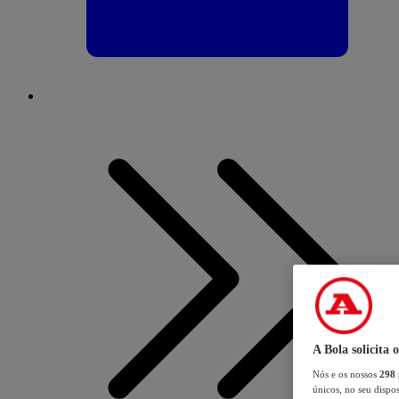
A Bola solicita 
Nós e os nossos
298
únicos, no seu dispos