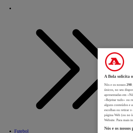
A Bola solicita 
Nós e os nossos
298
únicos, no seu dispos
apresentadas em «Nós 
«Rejeitar tudo» ou re
alguns conteúdos e an
escolhas ou retirar 
página Web (ou no íc
Website. Para mais in
Nós e os nossos
Futebol