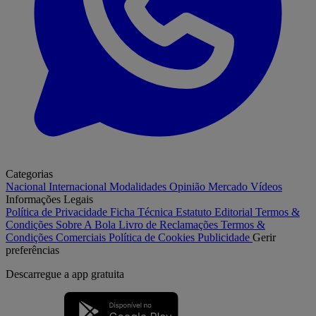
Categorias
Nacional
Internacional
Modalidades
Opinião
Mercado
Vídeos
Informações Legais
Política de Privacidade
Ficha Técnica
Estatuto Editorial
Termos &
Condições
Sobre A Bola
Livro de Reclamações
Termos &
Condições Comerciais
Política de Cookies
Publicidade
Gerir
preferências
Descarregue a
app gratuita