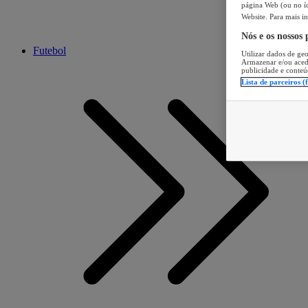
página Web (ou no íc
Website. Para mais in
Nós e os nossos
Futebol
Utilizar dados de geo
Armazenar e/ou aced
publicidade e conteú
Lista de parceiros (