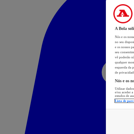
A Bola sol
Nós e os nos
no seu dispos
e os nossos pa
seu consentim
vê poderão não
qualquer mome
esquerda da p
de privacidad
Nós e os n
Utilizar dados
e/ou aceder a
estudos de au
Lista de parc