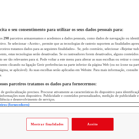
icita o seu consentimento para utilizar os seus dados pessoais para:
sos
298
parceiros armazenamos e acedemos a dados pessoais, como dados de navegação ou identif
itivo. Se selecionar «Aceito», permite que as tecnologias de rastreio suportem as finalidades apr
rceiros tratamos dados para as seguintes finalidades». Se, pelo contrário, selecionar «Rejeitar tud
ento, estas tecnologias serão desativadas. Se os rastreadores forem desativados, alguns conteúdo
 ser tão relevantes para si. Pode voltar a este menu para alterar as suas escolhas ou retirar o con
nto clicando na ligação Gerir preferências na parte inferior da página Web (ou no ícone na part
ágina, se aplicável). As suas escolhas serão aplicadas em Website. Para mais informação, consulte 
e.
ossos parceiros tratamos os dados para fornecermos:
 de geolocalização precisos. Procurar ativamente as características do dispositivo para identifica
 informações num dispositivo. Publicidade e conteúdos personalizados, medição de publicidade e
diência e desenvolvimento de serviços.
eiros (fornecedores)
Mostrar finalidades
Aceito