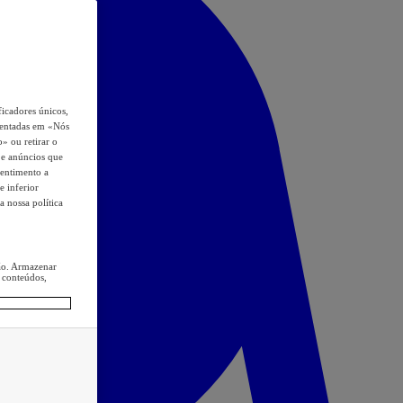
icadores únicos,
esentadas em «Nós
o» ou retirar o
s e anúncios que
sentimento a
e inferior
a nossa política
ção. Armazenar
 conteúdos,