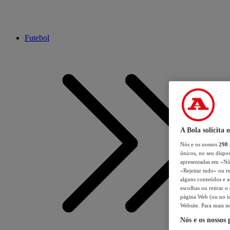
Futebol
A Bola solicita 
Nós e os nossos
298
únicos, no seu dispos
apresentadas em «Nós 
«Rejeitar tudo» ou re
alguns conteúdos e an
escolhas ou retirar 
página Web (ou no íc
Website. Para mais in
Nós e os nossos