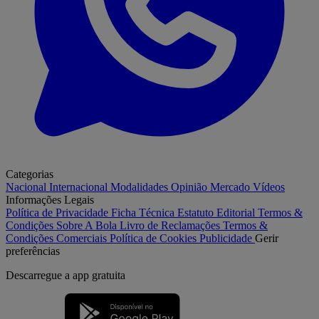
Categorias
Nacional
Internacional
Modalidades
Opinião
Mercado
Vídeos
Informações Legais
Política de Privacidade
Ficha Técnica
Estatuto Editorial
Termos &
Condições
Sobre A Bola
Livro de Reclamações
Termos &
Condições Comerciais
Política de Cookies
Publicidade
Gerir
preferências
Descarregue a
app gratuita