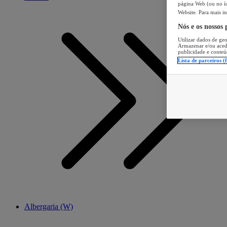
página Web (ou no íc
Website. Para mais in
Nós e os nossos
Utilizar dados de geo
Armazenar e/ou aced
publicidade e conteú
Lista de parceiros (
Albergaria (W)