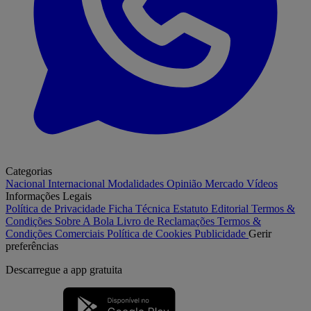
Categorias
Nacional
Internacional
Modalidades
Opinião
Mercado
Vídeos
Informações Legais
Política de Privacidade
Ficha Técnica
Estatuto Editorial
Termos &
Condições
Sobre A Bola
Livro de Reclamações
Termos &
Condições Comerciais
Política de Cookies
Publicidade
Gerir
preferências
Descarregue a
app gratuita