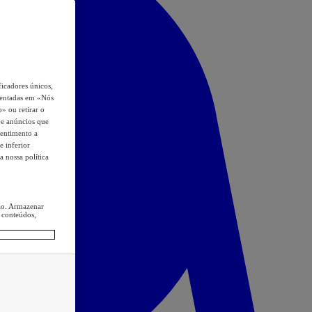
icadores únicos,
esentadas em «Nós
o» ou retirar o
s e anúncios que
sentimento a
e inferior
a nossa política
ção. Armazenar
 conteúdos,