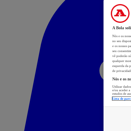
A Bola sol
Nós e os nos
no seu dispos
e os nossos pa
seu consentim
vê poderão não
qualquer mome
esquerda da p
de privacidad
Nós e os n
Utilizar dados
e/ou aceder a
estudos de au
Lista de parc