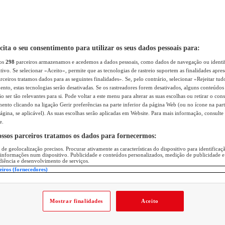
icita o seu consentimento para utilizar os seus dados pessoais para:
sos
298
parceiros armazenamos e acedemos a dados pessoais, como dados de navegação ou identif
itivo. Se selecionar «Aceito», permite que as tecnologias de rastreio suportem as finalidades apr
rceiros tratamos dados para as seguintes finalidades». Se, pelo contrário, selecionar «Rejeitar tud
ento, estas tecnologias serão desativadas. Se os rastreadores forem desativados, alguns conteúdo
 ser tão relevantes para si. Pode voltar a este menu para alterar as suas escolhas ou retirar o con
nto clicando na ligação Gerir preferências na parte inferior da página Web (ou no ícone na part
ágina, se aplicável). As suas escolhas serão aplicadas em Website. Para mais informação, consulte 
e.
ossos parceiros tratamos os dados para fornecermos:
 de geolocalização precisos. Procurar ativamente as características do dispositivo para identifica
 informações num dispositivo. Publicidade e conteúdos personalizados, medição de publicidade e
diência e desenvolvimento de serviços.
eiros (fornecedores)
Mostrar finalidades
Aceito