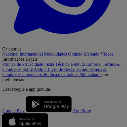
Categorias
Nacional
Internacional
Modalidades
Opinião
Mercado
Vídeos
Informações Legais
Política de Privacidade
Ficha Técnica
Estatuto Editorial
Termos &
Condições
Sobre A Bola
Livro de Reclamações
Termos &
Condições Comerciais
Política de Cookies
Publicidade
Gerir
preferências
Descarregue a
app gratuita
Google Play
App Store