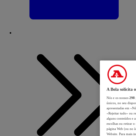
A Bola solicita 
Nós e os nossos
298
únicos, no seu dispos
apresentadas em «Nós 
«Rejeitar tudo» ou re
alguns conteúdos e an
escolhas ou retirar 
página Web (ou no íc
Website. Para mais in