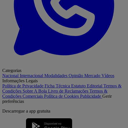
Categorias
Nacional
Internacional
Modalidades
Opinião
Mercado
Vídeos
Informações Legais
Política de Privacidade
Ficha Técnica
Estatuto Editorial
Termos &
Condições
Sobre A Bola
Livro de Reclamações
Termos &
Condições Comerciais
Política de Cookies
Publicidade
Gerir
preferências
Descarregue a
app gratuita