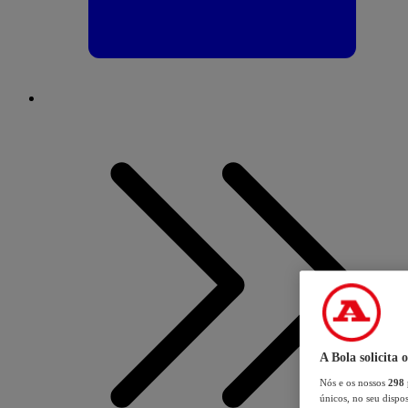
A Bola solicita 
Nós e os nossos
298
únicos, no seu dispos