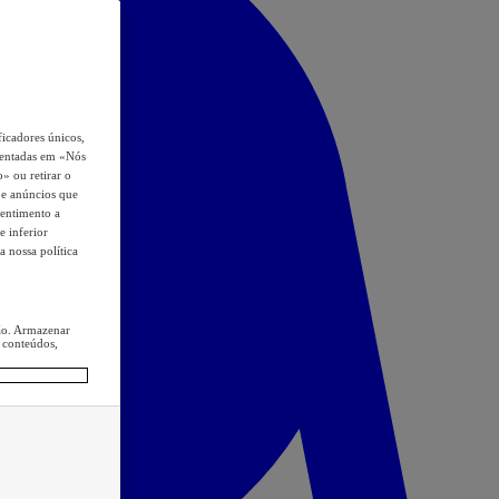
icadores únicos,
esentadas em «Nós
o» ou retirar o
s e anúncios que
sentimento a
e inferior
a nossa política
ção. Armazenar
 conteúdos,