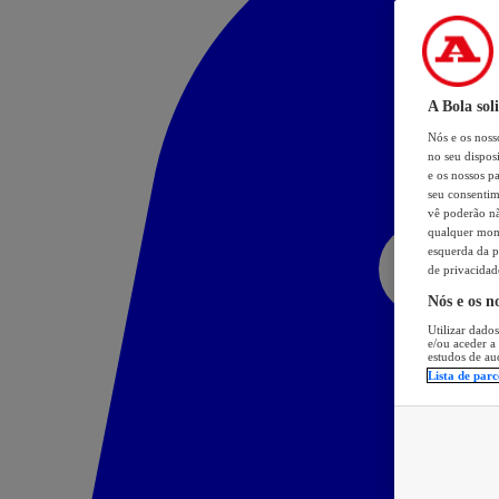
A Bola sol
Nós e os nos
no seu dispos
e os nossos pa
seu consentim
vê poderão não
qualquer mome
esquerda da p
de privacidad
Nós e os n
Utilizar dados
e/ou aceder a
estudos de au
Lista de parc