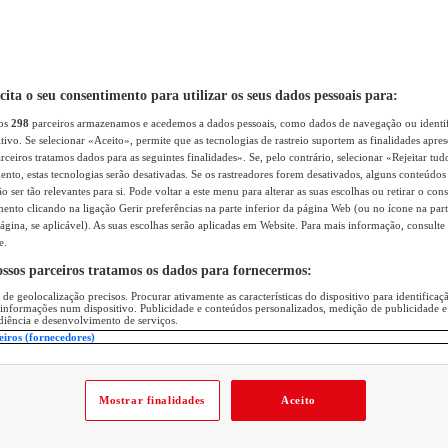
icita o seu consentimento para utilizar os seus dados pessoais para:
sos
298
parceiros armazenamos e acedemos a dados pessoais, como dados de navegação ou identif
itivo. Se selecionar «Aceito», permite que as tecnologias de rastreio suportem as finalidades apr
rceiros tratamos dados para as seguintes finalidades». Se, pelo contrário, selecionar «Rejeitar tud
ento, estas tecnologias serão desativadas. Se os rastreadores forem desativados, alguns conteúdo
 ser tão relevantes para si. Pode voltar a este menu para alterar as suas escolhas ou retirar o con
nto clicando na ligação Gerir preferências na parte inferior da página Web (ou no ícone na part
ágina, se aplicável). As suas escolhas serão aplicadas em Website. Para mais informação, consulte 
e.
ossos parceiros tratamos os dados para fornecermos:
 de geolocalização precisos. Procurar ativamente as características do dispositivo para identifica
 informações num dispositivo. Publicidade e conteúdos personalizados, medição de publicidade e
diência e desenvolvimento de serviços.
eiros (fornecedores)
Mostrar finalidades
Aceito