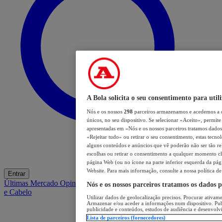
A Bola solicita o seu consentimento para utili
Nós e os nossos
298
parceiros armazenamos e acedemos a d
únicos, no seu dispositivo. Se selecionar «Aceito», permite
apresentadas em «Nós e os nossos parceiros tratamos dados p
«Rejeitar tudo» ou retirar o seu consentimento, estas tecno
alguns conteúdos e anúncios que vê poderão não ser tão rele
escolhas ou retirar o consentimento a qualquer momento cli
página Web (ou no ícone na parte inferior esquerda da págin
Website. Para mais informação, consulte a nossa política de
Entrar
Últimas
Mercado
Opinião
iGaming Hub
A BOLA SUGERE
Barba
Nós e os nossos parceiros tratamos os dados 
e Cabelo
Utilizar dados de geolocalização precisos. Procurar ativamen
Armazenar e/ou aceder a informações num dispositivo. Pub
publicidade e conteúdos, estudos de audiência e desenvolv
Lista de parceiros (fornecedores)