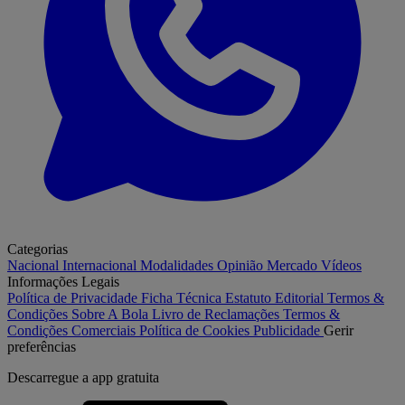
Categorias
Nacional
Internacional
Modalidades
Opinião
Mercado
Vídeos
Informações Legais
Política de Privacidade
Ficha Técnica
Estatuto Editorial
Termos &
Condições
Sobre A Bola
Livro de Reclamações
Termos &
Condições Comerciais
Política de Cookies
Publicidade
Gerir
preferências
Descarregue a
app gratuita