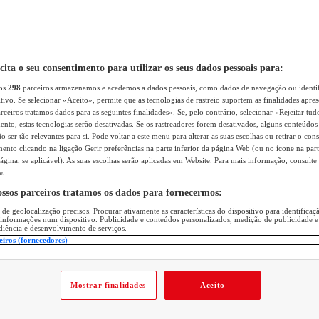
icita o seu consentimento para utilizar os seus dados pessoais para:
sos
298
parceiros armazenamos e acedemos a dados pessoais, como dados de navegação ou identif
itivo. Se selecionar «Aceito», permite que as tecnologias de rastreio suportem as finalidades apr
rceiros tratamos dados para as seguintes finalidades». Se, pelo contrário, selecionar «Rejeitar tud
ento, estas tecnologias serão desativadas. Se os rastreadores forem desativados, alguns conteúdo
 ser tão relevantes para si. Pode voltar a este menu para alterar as suas escolhas ou retirar o con
nto clicando na ligação Gerir preferências na parte inferior da página Web (ou no ícone na part
ágina, se aplicável). As suas escolhas serão aplicadas em Website. Para mais informação, consulte 
e.
ossos parceiros tratamos os dados para fornecermos:
 de geolocalização precisos. Procurar ativamente as características do dispositivo para identifica
 informações num dispositivo. Publicidade e conteúdos personalizados, medição de publicidade e
diência e desenvolvimento de serviços.
eiros (fornecedores)
Mostrar finalidades
Aceito