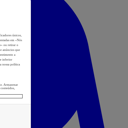
icadores únicos,
esentadas em «Nós
o» ou retirar o
s e anúncios que
sentimento a
e inferior
a nossa política
ção. Armazenar
 conteúdos,