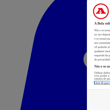
A Bola sol
Nós e os nos
no seu dispos
e os nossos pa
seu consentim
vê poderão não
qualquer mome
esquerda da p
de privacidad
Nós e os n
Utilizar dados
e/ou aceder a
estudos de au
Lista de parc