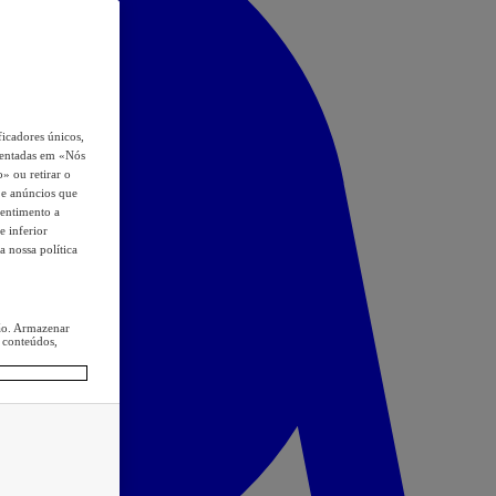
icadores únicos,
esentadas em «Nós
o» ou retirar o
s e anúncios que
sentimento a
e inferior
a nossa política
ção. Armazenar
 conteúdos,