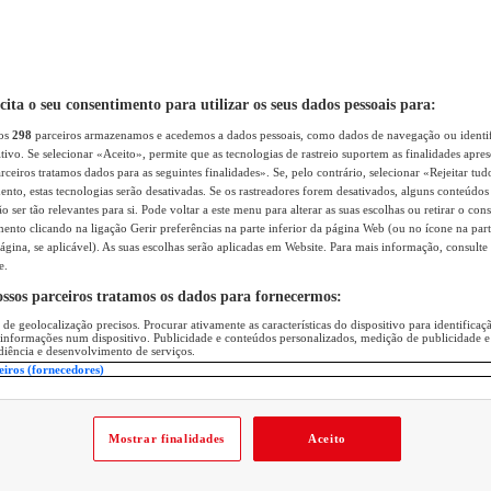
icita o seu consentimento para utilizar os seus dados pessoais para:
sos
298
parceiros armazenamos e acedemos a dados pessoais, como dados de navegação ou identif
itivo. Se selecionar «Aceito», permite que as tecnologias de rastreio suportem as finalidades apr
rceiros tratamos dados para as seguintes finalidades». Se, pelo contrário, selecionar «Rejeitar tud
ento, estas tecnologias serão desativadas. Se os rastreadores forem desativados, alguns conteúdo
 ser tão relevantes para si. Pode voltar a este menu para alterar as suas escolhas ou retirar o con
nto clicando na ligação Gerir preferências na parte inferior da página Web (ou no ícone na part
ágina, se aplicável). As suas escolhas serão aplicadas em Website. Para mais informação, consulte 
e.
ossos parceiros tratamos os dados para fornecermos:
 de geolocalização precisos. Procurar ativamente as características do dispositivo para identifica
 informações num dispositivo. Publicidade e conteúdos personalizados, medição de publicidade e
diência e desenvolvimento de serviços.
eiros (fornecedores)
Mostrar finalidades
Aceito