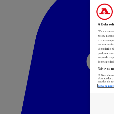
A Bola sol
Nós e os nos
no seu dispos
e os nossos pa
seu consentim
vê poderão não
qualquer mome
esquerda da p
de privacidad
Nós e os n
Utilizar dados
e/ou aceder a
estudos de au
Lista de parc