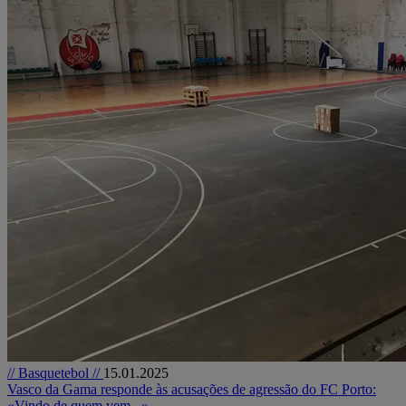
// Basquetebol //
15.01.2025
Vasco da Gama responde às acusações de agressão do FC Porto:
«Vindo de quem vem...»