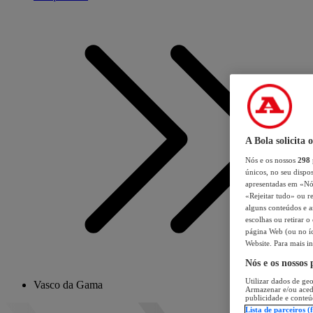
A Bola solicita 
Nós e os nossos
298
únicos, no seu dispos
apresentadas em «Nós 
«Rejeitar tudo» ou re
alguns conteúdos e an
escolhas ou retirar 
página Web (ou no íc
Website. Para mais in
Nós e os nossos
Utilizar dados de geo
Vasco da Gama
Armazenar e/ou aced
publicidade e conteú
Lista de parceiros (