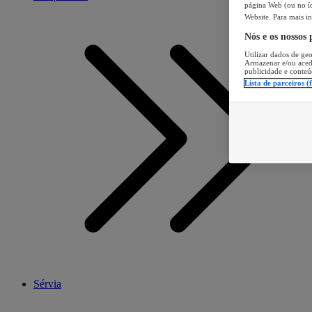
página Web (ou no íc
Website. Para mais in
Nós e os nossos
Utilizar dados de geo
Armazenar e/ou aced
publicidade e conteú
Lista de parceiros (
Sérvia