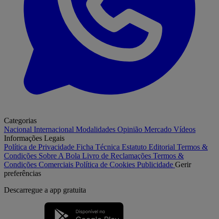
Categorias
Nacional
Internacional
Modalidades
Opinião
Mercado
Vídeos
Informações Legais
Política de Privacidade
Ficha Técnica
Estatuto Editorial
Termos &
Condições
Sobre A Bola
Livro de Reclamações
Termos &
Condições Comerciais
Política de Cookies
Publicidade
Gerir
preferências
Descarregue a
app gratuita