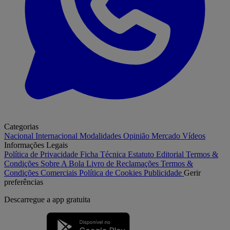
Categorias
Nacional
Internacional
Modalidades
Opinião
Mercado
Vídeos
Informações Legais
Política de Privacidade
Ficha Técnica
Estatuto Editorial
Termos &
Condições
Sobre A Bola
Livro de Reclamações
Termos &
Condições Comerciais
Política de Cookies
Publicidade
Gerir
preferências
Descarregue a
app gratuita