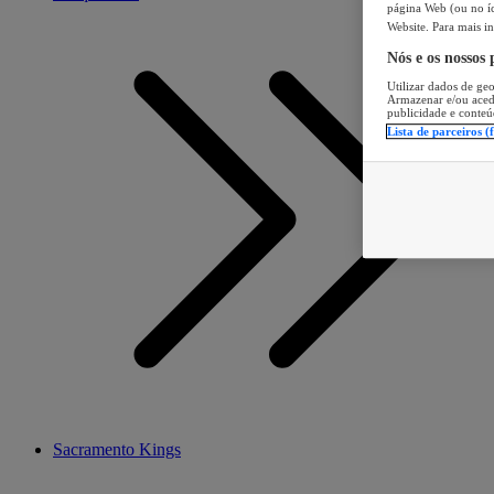
página Web (ou no íc
Website. Para mais in
Nós e os nossos
Utilizar dados de geo
Armazenar e/ou aced
publicidade e conteú
Lista de parceiros (
Sacramento Kings