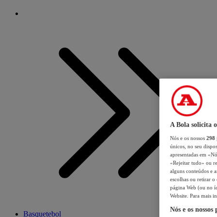
A Bola solicita 
Nós e os nossos
298
únicos, no seu dispos
apresentadas em «Nós 
«Rejeitar tudo» ou re
alguns conteúdos e an
escolhas ou retirar 
página Web (ou no íc
Website. Para mais in
Nós e os nossos
Basquetebol