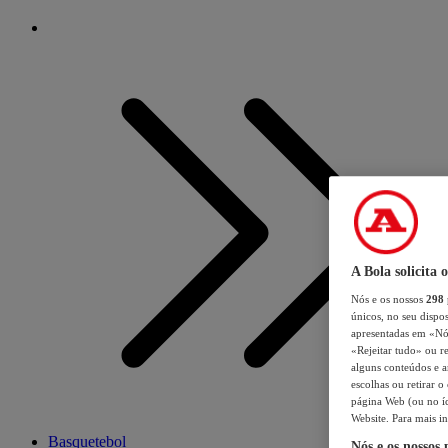
A Bola solicita 
Nós e os nossos
298
únicos, no seu dispos
apresentadas em «Nós 
«Rejeitar tudo» ou re
alguns conteúdos e an
escolhas ou retirar 
página Web (ou no íc
Website. Para mais in
Basquetebol
Nós e os nossos