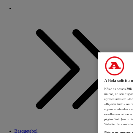
A Bola solicita 
Nós e os nossos
298
únicos, no seu dispos
apresentadas em «Nós 
«Rejeitar tudo» ou re
alguns conteúdos e an
escolhas ou retirar 
página Web (ou no íc
Website. Para mais in
Basquetebol
Nós e os nossos