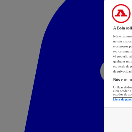
A Bola sol
Nós e os nos
no seu dispos
e os nossos pa
seu consentim
vê poderão não
qualquer mome
esquerda da p
de privacidad
Nós e os n
Utilizar dados
e/ou aceder a
estudos de au
Lista de parc