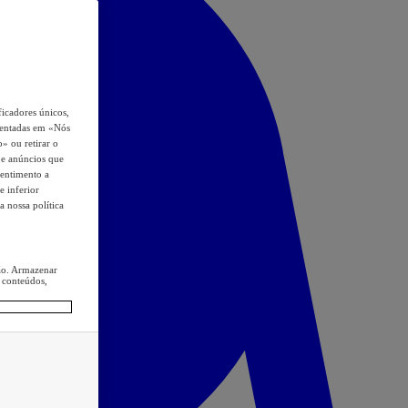
icadores únicos,
esentadas em «Nós
o» ou retirar o
s e anúncios que
sentimento a
e inferior
a nossa política
ção. Armazenar
 conteúdos,