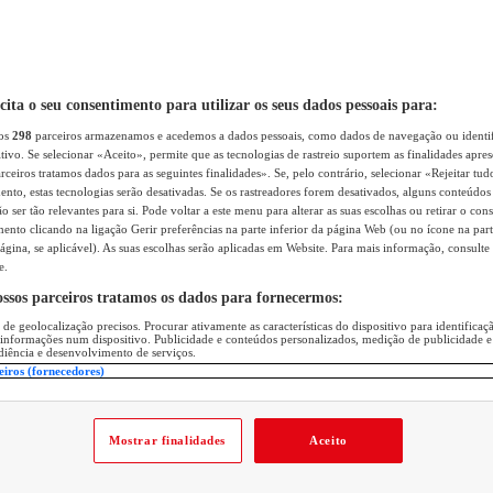
icita o seu consentimento para utilizar os seus dados pessoais para:
sos
298
parceiros armazenamos e acedemos a dados pessoais, como dados de navegação ou identif
itivo. Se selecionar «Aceito», permite que as tecnologias de rastreio suportem as finalidades apr
rceiros tratamos dados para as seguintes finalidades». Se, pelo contrário, selecionar «Rejeitar tud
ento, estas tecnologias serão desativadas. Se os rastreadores forem desativados, alguns conteúdo
 ser tão relevantes para si. Pode voltar a este menu para alterar as suas escolhas ou retirar o con
nto clicando na ligação Gerir preferências na parte inferior da página Web (ou no ícone na part
ágina, se aplicável). As suas escolhas serão aplicadas em Website. Para mais informação, consulte 
e.
ossos parceiros tratamos os dados para fornecermos:
 de geolocalização precisos. Procurar ativamente as características do dispositivo para identifica
 informações num dispositivo. Publicidade e conteúdos personalizados, medição de publicidade e
diência e desenvolvimento de serviços.
eiros (fornecedores)
Mostrar finalidades
Aceito