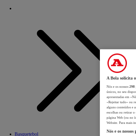
A Bola solicita 
Nós e os nossos
298
únicos, no seu dispos
apresentadas em «Nós 
«Rejeitar tudo» ou re
alguns conteúdos e an
escolhas ou retirar 
página Web (ou no íc
Website. Para mais in
Nós e os nossos
Basquetebol