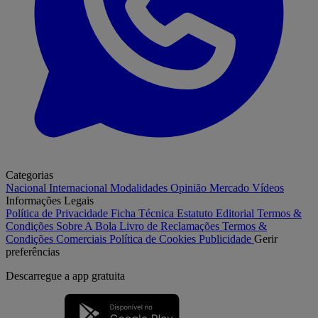
Categorias
Nacional
Internacional
Modalidades
Opinião
Mercado
Vídeos
Informações Legais
Política de Privacidade
Ficha Técnica
Estatuto Editorial
Termos &
Condições
Sobre A Bola
Livro de Reclamações
Termos &
Condições Comerciais
Política de Cookies
Publicidade
Gerir
preferências
Descarregue a
app gratuita