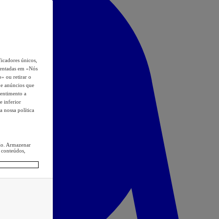
icadores únicos,
esentadas em «Nós
o» ou retirar o
s e anúncios que
sentimento a
e inferior
a nossa política
ção. Armazenar
 conteúdos,