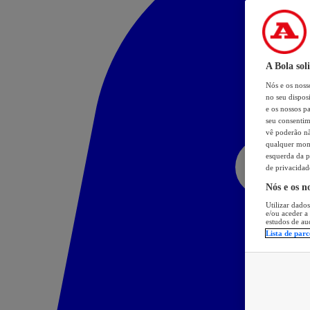
A Bola sol
Nós e os nos
no seu dispos
e os nossos pa
seu consentim
vê poderão não
qualquer mome
esquerda da p
de privacidad
Nós e os n
Utilizar dados
e/ou aceder a
estudos de au
Lista de parc