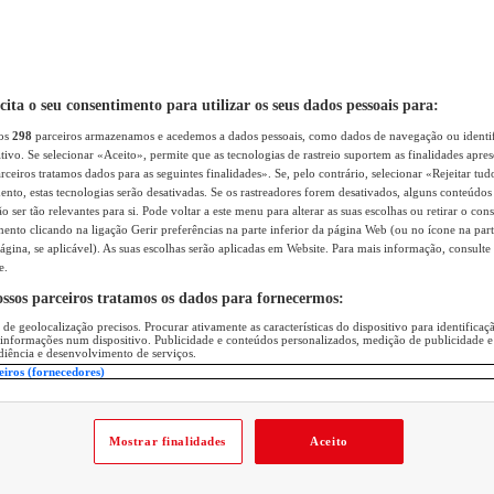
icita o seu consentimento para utilizar os seus dados pessoais para:
sos
298
parceiros armazenamos e acedemos a dados pessoais, como dados de navegação ou identif
itivo. Se selecionar «Aceito», permite que as tecnologias de rastreio suportem as finalidades apr
rceiros tratamos dados para as seguintes finalidades». Se, pelo contrário, selecionar «Rejeitar tud
ento, estas tecnologias serão desativadas. Se os rastreadores forem desativados, alguns conteúdo
 ser tão relevantes para si. Pode voltar a este menu para alterar as suas escolhas ou retirar o con
nto clicando na ligação Gerir preferências na parte inferior da página Web (ou no ícone na part
ágina, se aplicável). As suas escolhas serão aplicadas em Website. Para mais informação, consulte 
e.
ossos parceiros tratamos os dados para fornecermos:
 de geolocalização precisos. Procurar ativamente as características do dispositivo para identifica
 informações num dispositivo. Publicidade e conteúdos personalizados, medição de publicidade e
diência e desenvolvimento de serviços.
eiros (fornecedores)
Mostrar finalidades
Aceito