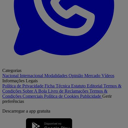
Categorias
Nacional
Internacional
Modalidades
Opinião
Mercado
Vídeos
Informações Legais
Política de Privacidade
Ficha Técnica
Estatuto Editorial
Termos &
Condições
Sobre A Bola
Livro de Reclamações
Termos &
Condições Comerciais
Política de Cookies
Publicidade
Gerir
preferências
Descarregue a
app gratuita