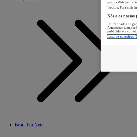
página Web (ou no íc
Website. Para mais in
Nós e os nossos
Utilizar dados de geo
Armazenar e/ou aced
publicidade e conteú
Lista de parceiros (
Brooklyn Nets