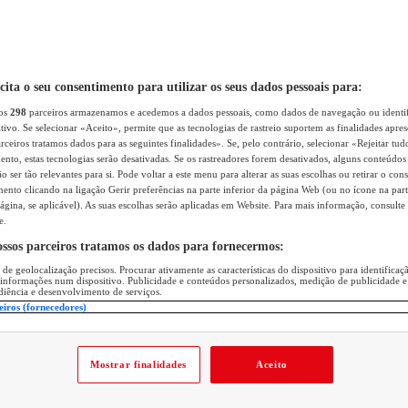
icita o seu consentimento para utilizar os seus dados pessoais para:
sos
298
parceiros armazenamos e acedemos a dados pessoais, como dados de navegação ou identif
itivo. Se selecionar «Aceito», permite que as tecnologias de rastreio suportem as finalidades apr
rceiros tratamos dados para as seguintes finalidades». Se, pelo contrário, selecionar «Rejeitar tud
ento, estas tecnologias serão desativadas. Se os rastreadores forem desativados, alguns conteúdo
 ser tão relevantes para si. Pode voltar a este menu para alterar as suas escolhas ou retirar o con
nto clicando na ligação Gerir preferências na parte inferior da página Web (ou no ícone na part
ágina, se aplicável). As suas escolhas serão aplicadas em Website. Para mais informação, consulte 
e.
ossos parceiros tratamos os dados para fornecermos:
 de geolocalização precisos. Procurar ativamente as características do dispositivo para identifica
 informações num dispositivo. Publicidade e conteúdos personalizados, medição de publicidade e
diência e desenvolvimento de serviços.
eiros (fornecedores)
Mostrar finalidades
Aceito