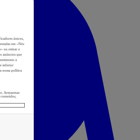
icadores únicos,
esentadas em «Nós
o» ou retirar o
s e anúncios que
sentimento a
e inferior
a nossa política
ção. Armazenar
 conteúdos,