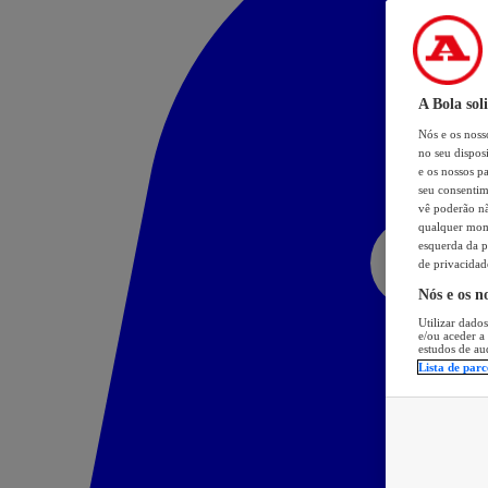
A Bola sol
Nós e os nos
no seu dispos
e os nossos pa
seu consentim
vê poderão não
qualquer mome
esquerda da p
de privacidad
Nós e os n
Utilizar dados
e/ou aceder a
estudos de au
Lista de parc