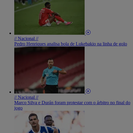
// Nacional //
Pedro Henriques analisa bola de Lukebakio na linha de golo
// Nacional //
Marco Silva e Durán foram protestar com o árbitro no final do
jogo