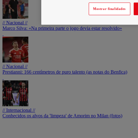
Mostrar finalidades
// Nacional //
Marco Silva: «Na primeira parte o jogo devia estar resolvido»
// Nacional //
Prestianni: 166 centímetros de puro talento (as notas do Benfica)
// Internacional //
Conhecidos os alvos da 'limpeza' de Amorim no Milan (fotos)