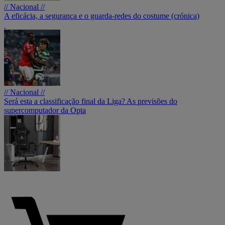
// Nacional //
A eficácia, a segurança e o guarda-redes do costume (crónica)
// Nacional //
Será esta a classificação final da Liga? As previsões do
supercomputador da Opta