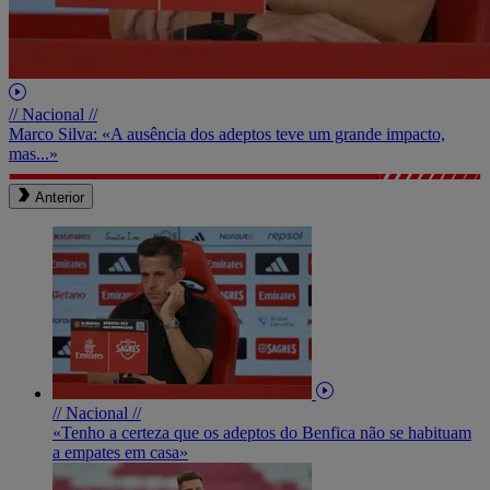
// Nacional //
Marco Silva: «A ausência dos adeptos teve um grande impacto,
mas...»
Anterior
// Nacional //
«Tenho a certeza que os adeptos do Benfica não se habituam
a empates em casa»