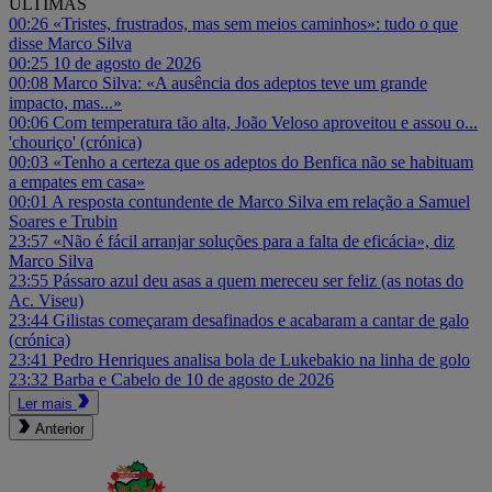
ÚLTIMAS
00:26
«Tristes, frustrados, mas sem meios caminhos»: tudo o que
disse Marco Silva
00:25
10 de agosto de 2026
00:08
Marco Silva: «A ausência dos adeptos teve um grande
impacto, mas...»
00:06
Com temperatura tão alta, João Veloso aproveitou e assou o...
'chouriço' (crónica)
00:03
«Tenho a certeza que os adeptos do Benfica não se habituam
a empates em casa»
00:01
A resposta contundente de Marco Silva em relação a Samuel
Soares e Trubin
23:57
«Não é fácil arranjar soluções para a falta de eficácia», diz
Marco Silva
23:55
Pássaro azul deu asas a quem mereceu ser feliz (as notas do
Ac. Viseu)
23:44
Gilistas começaram desafinados e acabaram a cantar de galo
(crónica)
23:41
Pedro Henriques analisa bola de Lukebakio na linha de golo
23:32
Barba e Cabelo de 10 de agosto de 2026
Ler mais
Anterior