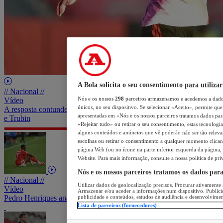
A Bola solicita o seu consentimento para utilizar
// Nacional //
Nós e os nossos
298
parceiros armazenamos e acedemos a dados
Vídeo
únicos, no seu dispositivo. Se selecionar «Aceito», permite que 
A resposta contundente de Marco Silva em relação a Samuel Soares
apresentadas em «Nós e os nossos parceiros tratamos dados para 
e Trubin
«Rejeitar tudo» ou retirar o seu consentimento, estas tecnologia
alguns conteúdos e anúncios que vê poderão não ser tão relevant
escolhas ou retirar o consentimento a qualquer momento clicand
página Web (ou no ícone na parte inferior esquerda da página, s
Website. Para mais informação, consulte a nossa política de pri
Nós e os nossos parceiros tratamos os dados par
// Nacional //
Utilizar dados de geolocalização precisos. Procurar ativamente a
Vídeo
Armazenar e/ou aceder a informações num dispositivo. Publici
Pedro Henriques analisa bola de Lukebakio na linha de golo
publicidade e conteúdos, estudos de audiência e desenvolvimen
Lista de parceiros (fornecedores)