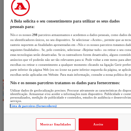
A Bola solicita o seu consentimento para utilizar os seus dados
pessoais para:
Nós e os nossos
298
parceiros armazenamos e acedemos a dados pessoais, como dados d
ou identificadores únicos, no seu dispositivo. Se selecionar «Aceito», permite que as tecn
rastreio suportem as finalidades apresentadas em «Nós e os nossos parceiros tratamos dad
seguintes finalidades». Se, pelo contrário, selecionar «Rejeitar tudo» ou retirar o seu con
estas tecnologias serão desativadas. Se os rastreadores forem desativados, alguns conteúd
anúncios que vê poderão não ser tão relevantes para si. Pode voltar a este menu para alter
escolhas ou retirar o consentimento a qualquer momento clicando na ligação Gerir prefer
parte inferior da página Web (ou no ícone na parte inferior esquerda da página, se aplicáv
escolhas serão aplicadas em Website. Para mais informação, consulte a nossa política de p
Nós e os nossos parceiros tratamos os dados para fornecermos:
Utilizar dados de geolocalização precisos. Procurar ativamente as características do dispos
identificação. Armazenar e/ou aceder a informações num dispositivo. Publicidade e cont
personalizados, medição de publicidade e conteúdos, estudos de audiência e desenvolvi
serviços.
Lista de parceiros (fornecedores)
Mostrar finalidades
Aceito