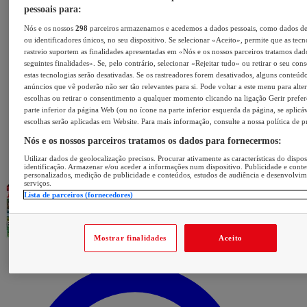
pessoais para:
Nós e os nossos
298
parceiros armazenamos e acedemos a dados pessoais, como dados d
ou identificadores únicos, no seu dispositivo. Se selecionar «Aceito», permite que as tecn
rastreio suportem as finalidades apresentadas em «Nós e os nossos parceiros tratamos dad
seguintes finalidades». Se, pelo contrário, selecionar «Rejeitar tudo» ou retirar o seu con
estas tecnologias serão desativadas. Se os rastreadores forem desativados, alguns conteúd
anúncios que vê poderão não ser tão relevantes para si. Pode voltar a este menu para alter
escolhas ou retirar o consentimento a qualquer momento clicando na ligação Gerir prefer
parte inferior da página Web (ou no ícone na parte inferior esquerda da página, se aplicáv
escolhas serão aplicadas em Website. Para mais informação, consulte a nossa política de p
Nós e os nossos parceiros tratamos os dados para fornecermos:
Utilizar dados de geolocalização precisos. Procurar ativamente as características do dispos
identificação. Armazenar e/ou aceder a informações num dispositivo. Publicidade e cont
personalizados, medição de publicidade e conteúdos, estudos de audiência e desenvolvi
serviços.
Lista de parceiros (fornecedores)
Mostrar finalidades
Aceito