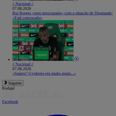
// Nacional //
07.08.2026
Rui Borges «zero preocupado» com a situação de Diomande:
«Está convocado»
// Nacional //
07.08.2026
«Suárez? Gyokeres era muito assim...»
Seguinte
Rodapé
Facebook