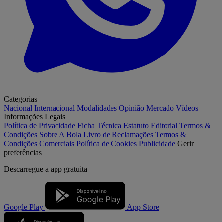
Categorias
Nacional
Internacional
Modalidades
Opinião
Mercado
Vídeos
Informações Legais
Política de Privacidade
Ficha Técnica
Estatuto Editorial
Termos &
Condições
Sobre A Bola
Livro de Reclamações
Termos &
Condições Comerciais
Política de Cookies
Publicidade
Gerir
preferências
Descarregue a
app gratuita
Google Play
App Store