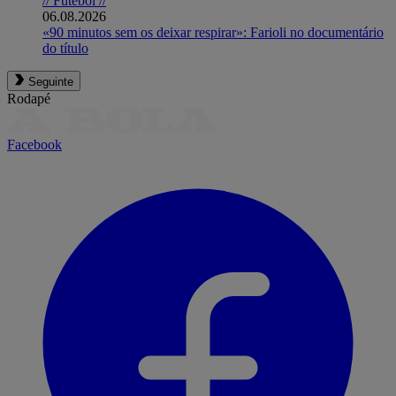
// Futebol //
06.08.2026
«90 minutos sem os deixar respirar»: Farioli no documentário
do título
Seguinte
Rodapé
Facebook