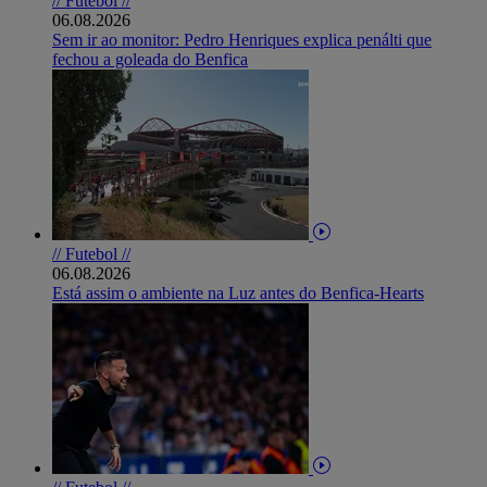
// Futebol //
06.08.2026
Sem ir ao monitor: Pedro Henriques explica penálti que
fechou a goleada do Benfica
// Futebol //
06.08.2026
Está assim o ambiente na Luz antes do Benfica-Hearts