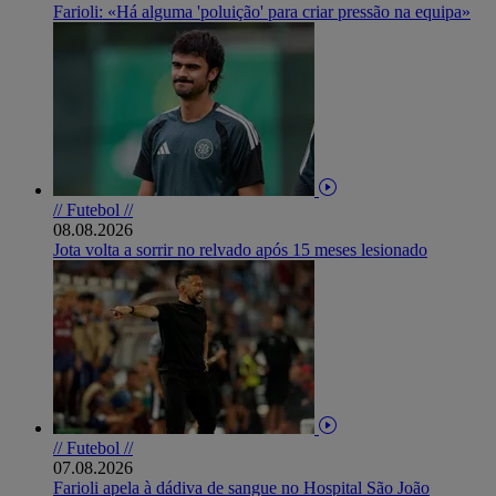
Farioli: «Há alguma 'poluição' para criar pressão na equipa»
// Futebol //
08.08.2026
Jota volta a sorrir no relvado após 15 meses lesionado
// Futebol //
07.08.2026
Farioli apela à dádiva de sangue no Hospital São João