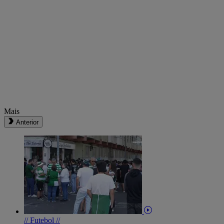
Mais
Anterior
// Futebol //