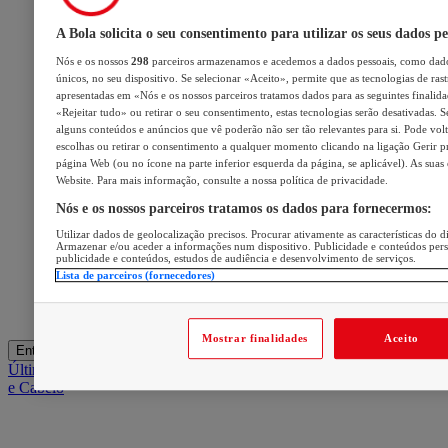
A Bola solicita o seu consentimento para utilizar os seus dados pe
Nós e os nossos
298
parceiros armazenamos e acedemos a dados pessoais, como dado
únicos, no seu dispositivo. Se selecionar «Aceito», permite que as tecnologias de ras
apresentadas em «Nós e os nossos parceiros tratamos dados para as seguintes finalidad
«Rejeitar tudo» ou retirar o seu consentimento, estas tecnologias serão desativadas. S
alguns conteúdos e anúncios que vê poderão não ser tão relevantes para si. Pode volta
escolhas ou retirar o consentimento a qualquer momento clicando na ligação Gerir pre
página Web (ou no ícone na parte inferior esquerda da página, se aplicável). As suas
Website. Para mais informação, consulte a nossa política de privacidade.
Nós e os nossos parceiros tratamos os dados para fornecermos:
Utilizar dados de geolocalização precisos. Procurar ativamente as características do di
Armazenar e/ou aceder a informações num dispositivo. Publicidade e conteúdos per
publicidade e conteúdos, estudos de audiência e desenvolvimento de serviços.
Lista de parceiros (fornecedores)
Mostrar finalidades
Aceito
Entrar
Últimas
Mercado
Opinião
iGaming Hub
A BOLA SUGERE
Barba
e Cabelo