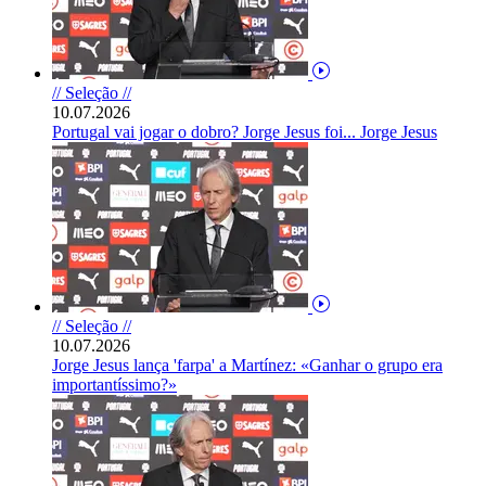
// Seleção //
10.07.2026
Portugal vai jogar o dobro? Jorge Jesus foi... Jorge Jesus
// Seleção //
10.07.2026
Jorge Jesus lança 'farpa' a Martínez: «Ganhar o grupo era
importantíssimo?»