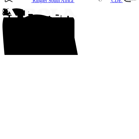
Ringier South Africa
CDE