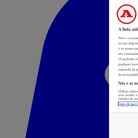
A Bola sol
Nós e os nos
no seu dispos
e os nossos pa
seu consentim
vê poderão não
qualquer mome
esquerda da p
de privacidad
Nós e os n
Utilizar dados
e/ou aceder a
estudos de au
Lista de parc