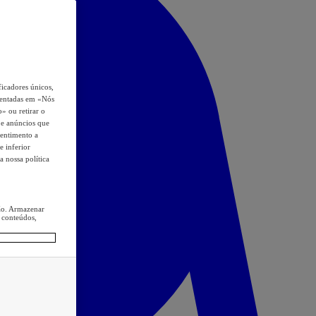
icadores únicos,
esentadas em «Nós
o» ou retirar o
s e anúncios que
sentimento a
e inferior
a nossa política
ção. Armazenar
 conteúdos,