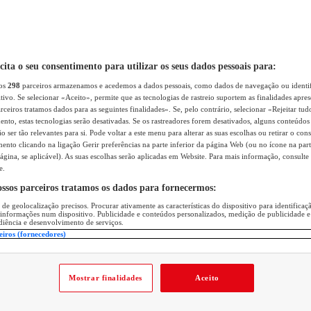
icita o seu consentimento para utilizar os seus dados pessoais para:
sos
298
parceiros armazenamos e acedemos a dados pessoais, como dados de navegação ou identif
itivo. Se selecionar «Aceito», permite que as tecnologias de rastreio suportem as finalidades apr
rceiros tratamos dados para as seguintes finalidades». Se, pelo contrário, selecionar «Rejeitar tud
ento, estas tecnologias serão desativadas. Se os rastreadores forem desativados, alguns conteúdo
 ser tão relevantes para si. Pode voltar a este menu para alterar as suas escolhas ou retirar o con
nto clicando na ligação Gerir preferências na parte inferior da página Web (ou no ícone na part
ágina, se aplicável). As suas escolhas serão aplicadas em Website. Para mais informação, consulte 
e.
ossos parceiros tratamos os dados para fornecermos:
 de geolocalização precisos. Procurar ativamente as características do dispositivo para identifica
 informações num dispositivo. Publicidade e conteúdos personalizados, medição de publicidade e
diência e desenvolvimento de serviços.
eiros (fornecedores)
Mostrar finalidades
Aceito