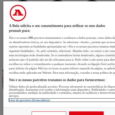
A Bola solicita o seu consentimento para utilizar os seus dados
pessoais para:
Nós e os nossos
298
parceiros armazenamos e acedemos a dados pessoais, como dados d
ou identificadores únicos, no seu dispositivo. Se selecionar «Aceito», permite que as tecn
rastreio suportem as finalidades apresentadas em «Nós e os nossos parceiros tratamos dad
seguintes finalidades». Se, pelo contrário, selecionar «Rejeitar tudo» ou retirar o seu con
estas tecnologias serão desativadas. Se os rastreadores forem desativados, alguns conteúd
anúncios que vê poderão não ser tão relevantes para si. Pode voltar a este menu para alter
escolhas ou retirar o consentimento a qualquer momento clicando na ligação Gerir prefer
parte inferior da página Web (ou no ícone na parte inferior esquerda da página, se aplicáv
escolhas serão aplicadas em Website. Para mais informação, consulte a nossa política de p
Nós e os nossos parceiros tratamos os dados para fornecermos:
Utilizar dados de geolocalização precisos. Procurar ativamente as características do dispos
identificação. Armazenar e/ou aceder a informações num dispositivo. Publicidade e cont
personalizados, medição de publicidade e conteúdos, estudos de audiência e desenvolvi
serviços.
Lista de parceiros (fornecedores)