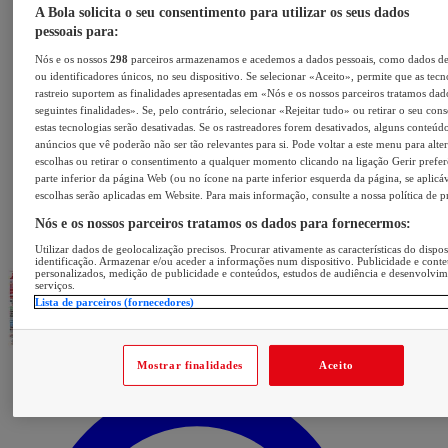
A Bola solicita o seu consentimento para utilizar os seus dados
pessoais para:
Nós e os nossos
298
parceiros armazenamos e acedemos a dados pessoais, como dados d
ou identificadores únicos, no seu dispositivo. Se selecionar «Aceito», permite que as tecn
rastreio suportem as finalidades apresentadas em «Nós e os nossos parceiros tratamos dad
seguintes finalidades». Se, pelo contrário, selecionar «Rejeitar tudo» ou retirar o seu con
estas tecnologias serão desativadas. Se os rastreadores forem desativados, alguns conteúd
anúncios que vê poderão não ser tão relevantes para si. Pode voltar a este menu para alter
escolhas ou retirar o consentimento a qualquer momento clicando na ligação Gerir prefer
parte inferior da página Web (ou no ícone na parte inferior esquerda da página, se aplicáv
escolhas serão aplicadas em Website. Para mais informação, consulte a nossa política de p
Nós e os nossos parceiros tratamos os dados para fornecermos:
Utilizar dados de geolocalização precisos. Procurar ativamente as características do dispos
identificação. Armazenar e/ou aceder a informações num dispositivo. Publicidade e cont
personalizados, medição de publicidade e conteúdos, estudos de audiência e desenvolvi
serviços.
Lista de parceiros (fornecedores)
Mostrar finalidades
Aceito