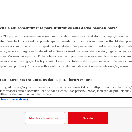
icita o seu consentimento para utilizar os seus dados pessoais para:
sos
298
parceiros armazenamos e acedemos a dados pessoais, como dados de navegação ou identif
itivo. Se selecionar «Aceito», permite que as tecnologias de rastreio suportem as finalidades apr
rceiros tratamos dados para as seguintes finalidades». Se, pelo contrário, selecionar «Rejeitar tud
ento, estas tecnologias serão desativadas. Se os rastreadores forem desativados, alguns conteúdo
 ser tão relevantes para si. Pode voltar a este menu para alterar as suas escolhas ou retirar o con
nto clicando na ligação Gerir preferências na parte inferior da página Web (ou no ícone na part
ágina, se aplicável). As suas escolhas serão aplicadas em Website. Para mais informação, consulte 
e.
ossos parceiros tratamos os dados para fornecermos:
 de geolocalização precisos. Procurar ativamente as características do dispositivo para identifica
 informações num dispositivo. Publicidade e conteúdos personalizados, medição de publicidade e
diência e desenvolvimento de serviços.
eiros (fornecedores)
Mostrar finalidades
Aceito