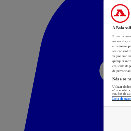
A Bola sol
Nós e os nos
no seu dispos
e os nossos pa
seu consentim
vê poderão não
qualquer mome
esquerda da p
de privacidad
Nós e os n
Utilizar dados
e/ou aceder a
estudos de au
Lista de parc