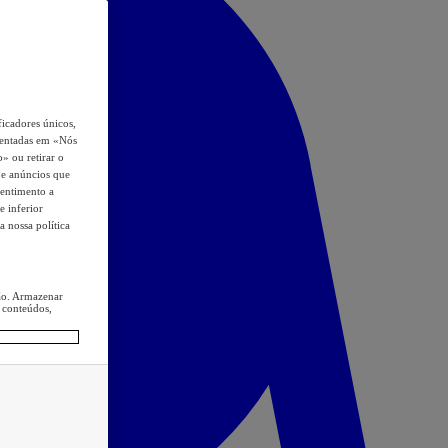
icadores únicos,
esentadas em «Nós
o» ou retirar o
s e anúncios que
sentimento a
e inferior
a nossa política
ção. Armazenar
 conteúdos,