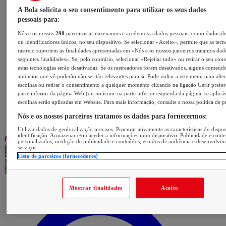
A Bola solicita o seu consentimento para utilizar os seus dados
pessoais para:
Nós e os nossos
298
parceiros armazenamos e acedemos a dados pessoais, como dados d
ou identificadores únicos, no seu dispositivo. Se selecionar «Aceito», permite que as tecn
rastreio suportem as finalidades apresentadas em «Nós e os nossos parceiros tratamos dad
seguintes finalidades». Se, pelo contrário, selecionar «Rejeitar tudo» ou retirar o seu con
estas tecnologias serão desativadas. Se os rastreadores forem desativados, alguns conteúd
anúncios que vê poderão não ser tão relevantes para si. Pode voltar a este menu para alter
escolhas ou retirar o consentimento a qualquer momento clicando na ligação Gerir prefer
parte inferior da página Web (ou no ícone na parte inferior esquerda da página, se aplicáv
escolhas serão aplicadas em Website. Para mais informação, consulte a nossa política de p
Nós e os nossos parceiros tratamos os dados para fornecermos:
Utilizar dados de geolocalização precisos. Procurar ativamente as características do dispos
identificação. Armazenar e/ou aceder a informações num dispositivo. Publicidade e cont
personalizados, medição de publicidade e conteúdos, estudos de audiência e desenvolvi
serviços.
Lista de parceiros (fornecedores)
Mostrar finalidades
Aceito