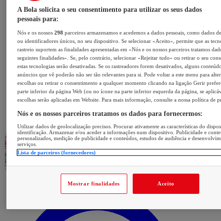
A Bola solicita o seu consentimento para utilizar os seus dados
pessoais para:
Nós e os nossos
298
parceiros armazenamos e acedemos a dados pessoais, como dados d
ou identificadores únicos, no seu dispositivo. Se selecionar «Aceito», permite que as tecn
rastreio suportem as finalidades apresentadas em «Nós e os nossos parceiros tratamos dad
seguintes finalidades». Se, pelo contrário, selecionar «Rejeitar tudo» ou retirar o seu con
estas tecnologias serão desativadas. Se os rastreadores forem desativados, alguns conteúd
anúncios que vê poderão não ser tão relevantes para si. Pode voltar a este menu para alter
escolhas ou retirar o consentimento a qualquer momento clicando na ligação Gerir prefer
parte inferior da página Web (ou no ícone na parte inferior esquerda da página, se aplicáv
escolhas serão aplicadas em Website. Para mais informação, consulte a nossa política de p
Nós e os nossos parceiros tratamos os dados para fornecermos:
Utilizar dados de geolocalização precisos. Procurar ativamente as características do dispos
identificação. Armazenar e/ou aceder a informações num dispositivo. Publicidade e cont
personalizados, medição de publicidade e conteúdos, estudos de audiência e desenvolvi
serviços.
Lista de parceiros (fornecedores)
Mostrar finalidades
Aceito