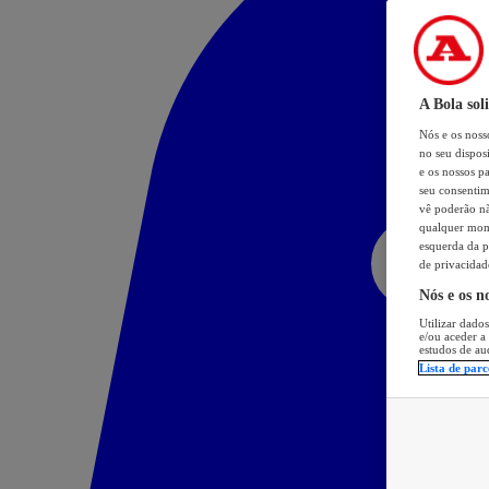
A Bola sol
Nós e os nos
no seu dispos
e os nossos pa
seu consentim
vê poderão não
qualquer mome
esquerda da p
de privacidad
Nós e os n
Utilizar dados
e/ou aceder a
estudos de au
Lista de parc