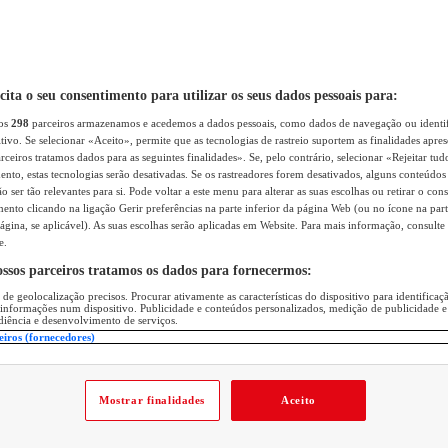
icita o seu consentimento para utilizar os seus dados pessoais para:
sos
298
parceiros armazenamos e acedemos a dados pessoais, como dados de navegação ou identif
itivo. Se selecionar «Aceito», permite que as tecnologias de rastreio suportem as finalidades apr
rceiros tratamos dados para as seguintes finalidades». Se, pelo contrário, selecionar «Rejeitar tud
ento, estas tecnologias serão desativadas. Se os rastreadores forem desativados, alguns conteúdo
 ser tão relevantes para si. Pode voltar a este menu para alterar as suas escolhas ou retirar o con
nto clicando na ligação Gerir preferências na parte inferior da página Web (ou no ícone na part
ágina, se aplicável). As suas escolhas serão aplicadas em Website. Para mais informação, consulte 
e.
ossos parceiros tratamos os dados para fornecermos:
 de geolocalização precisos. Procurar ativamente as características do dispositivo para identifica
 informações num dispositivo. Publicidade e conteúdos personalizados, medição de publicidade e
diência e desenvolvimento de serviços.
eiros (fornecedores)
Mostrar finalidades
Aceito