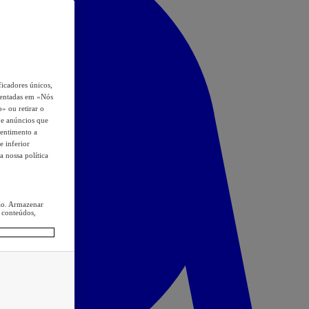
icadores únicos,
esentadas em «Nós
o» ou retirar o
s e anúncios que
sentimento a
e inferior
a nossa política
ção. Armazenar
 conteúdos,