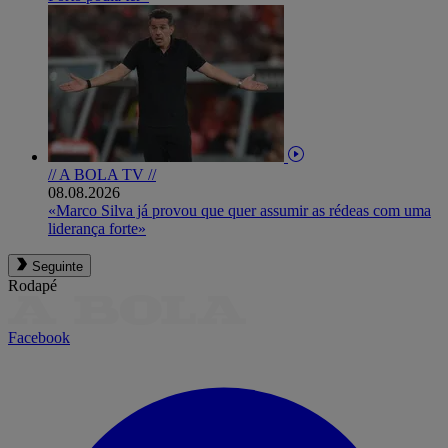
// A BOLA TV //
08.08.2026
«Marco Silva já provou que quer assumir as rédeas com uma
liderança forte»
Seguinte
Rodapé
Facebook