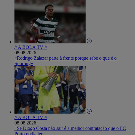
// A BOLA TV //
08.08.2026
«Rodrigo Zalazar parte à frente porque sabe o que é o
Sporting»
// A BOLA TV //
08.08.2026
«Se Diogo Costa não sair é a melhor contratação que o FC
Porto podia ter»