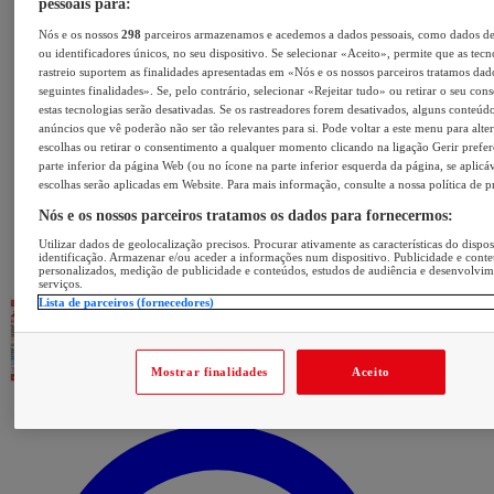
pessoais para:
Nós e os nossos
298
parceiros armazenamos e acedemos a dados pessoais, como dados d
ou identificadores únicos, no seu dispositivo. Se selecionar «Aceito», permite que as tecn
rastreio suportem as finalidades apresentadas em «Nós e os nossos parceiros tratamos dad
seguintes finalidades». Se, pelo contrário, selecionar «Rejeitar tudo» ou retirar o seu con
estas tecnologias serão desativadas. Se os rastreadores forem desativados, alguns conteúd
anúncios que vê poderão não ser tão relevantes para si. Pode voltar a este menu para alter
escolhas ou retirar o consentimento a qualquer momento clicando na ligação Gerir prefer
parte inferior da página Web (ou no ícone na parte inferior esquerda da página, se aplicáv
escolhas serão aplicadas em Website. Para mais informação, consulte a nossa política de p
Nós e os nossos parceiros tratamos os dados para fornecermos:
Utilizar dados de geolocalização precisos. Procurar ativamente as características do dispos
identificação. Armazenar e/ou aceder a informações num dispositivo. Publicidade e cont
personalizados, medição de publicidade e conteúdos, estudos de audiência e desenvolvi
serviços.
Lista de parceiros (fornecedores)
Mostrar finalidades
Aceito