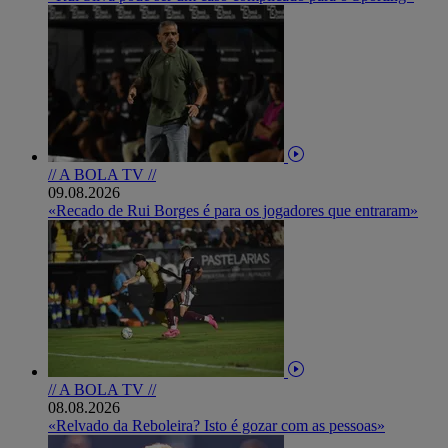
// A BOLA TV //
09.08.2026
«Recado de Rui Borges é para os jogadores que entraram»
// A BOLA TV //
08.08.2026
«Relvado da Reboleira? Isto é gozar com as pessoas»