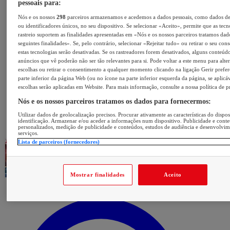
pessoais para:
Nós e os nossos
298
parceiros armazenamos e acedemos a dados pessoais, como dados d
ou identificadores únicos, no seu dispositivo. Se selecionar «Aceito», permite que as tecn
rastreio suportem as finalidades apresentadas em «Nós e os nossos parceiros tratamos dad
seguintes finalidades». Se, pelo contrário, selecionar «Rejeitar tudo» ou retirar o seu con
estas tecnologias serão desativadas. Se os rastreadores forem desativados, alguns conteúd
anúncios que vê poderão não ser tão relevantes para si. Pode voltar a este menu para alter
escolhas ou retirar o consentimento a qualquer momento clicando na ligação Gerir prefer
parte inferior da página Web (ou no ícone na parte inferior esquerda da página, se aplicáv
escolhas serão aplicadas em Website. Para mais informação, consulte a nossa política de p
Nós e os nossos parceiros tratamos os dados para fornecermos:
Utilizar dados de geolocalização precisos. Procurar ativamente as características do dispos
identificação. Armazenar e/ou aceder a informações num dispositivo. Publicidade e cont
personalizados, medição de publicidade e conteúdos, estudos de audiência e desenvolvi
serviços.
Lista de parceiros (fornecedores)
Mostrar finalidades
Aceito