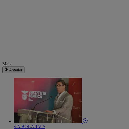
Mais
Anterior
// A BOLA TV //