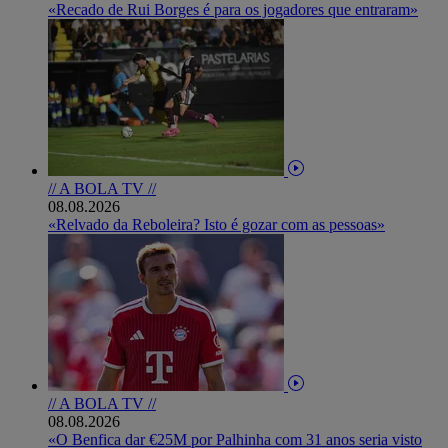
«Recado de Rui Borges é para os jogadores que entraram»
// A BOLA TV //
08.08.2026
«Relvado da Reboleira? Isto é gozar com as pessoas»
// A BOLA TV //
08.08.2026
«O Benfica dar €25M por Palhinha com 31 anos seria visto