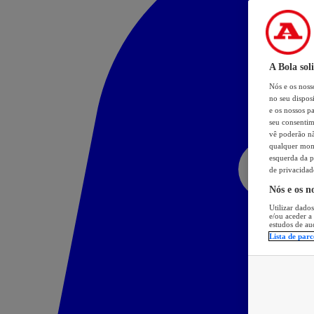
A Bola sol
Nós e os nos
no seu dispos
e os nossos pa
seu consentim
vê poderão não
qualquer mome
esquerda da p
de privacidad
Nós e os n
Utilizar dados
e/ou aceder a
estudos de au
Lista de parc