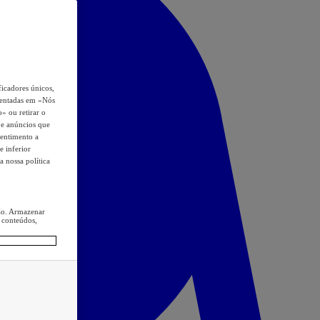
icadores únicos,
esentadas em «Nós
o» ou retirar o
s e anúncios que
sentimento a
e inferior
a nossa política
ção. Armazenar
 conteúdos,