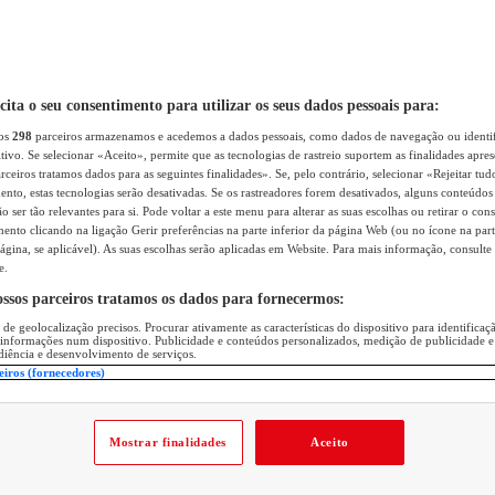
icita o seu consentimento para utilizar os seus dados pessoais para:
sos
298
parceiros armazenamos e acedemos a dados pessoais, como dados de navegação ou identif
itivo. Se selecionar «Aceito», permite que as tecnologias de rastreio suportem as finalidades apr
rceiros tratamos dados para as seguintes finalidades». Se, pelo contrário, selecionar «Rejeitar tud
ento, estas tecnologias serão desativadas. Se os rastreadores forem desativados, alguns conteúdo
 ser tão relevantes para si. Pode voltar a este menu para alterar as suas escolhas ou retirar o con
nto clicando na ligação Gerir preferências na parte inferior da página Web (ou no ícone na part
ágina, se aplicável). As suas escolhas serão aplicadas em Website. Para mais informação, consulte 
e.
ossos parceiros tratamos os dados para fornecermos:
 de geolocalização precisos. Procurar ativamente as características do dispositivo para identifica
 informações num dispositivo. Publicidade e conteúdos personalizados, medição de publicidade e
diência e desenvolvimento de serviços.
eiros (fornecedores)
Mostrar finalidades
Aceito