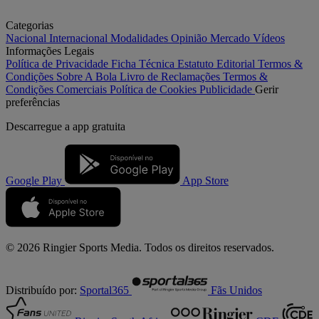
Categorias
Nacional
Internacional
Modalidades
Opinião
Mercado
Vídeos
Informações Legais
Política de Privacidade
Ficha Técnica
Estatuto Editorial
Termos &
Condições
Sobre A Bola
Livro de Reclamações
Termos &
Condições Comerciais
Política de Cookies
Publicidade
Gerir
preferências
Descarregue a
app gratuita
Google Play
App Store
© 2026 Ringier Sports Media. Todos os direitos reservados.
Distribuído por:
Sportal365
Fãs Unidos