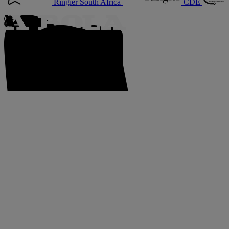
Ringier South Africa
CDE