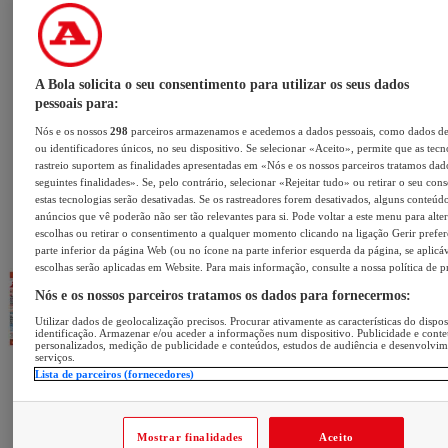
A Bola solicita o seu consentimento para utilizar os seus dados
pessoais para:
Nós e os nossos
298
parceiros armazenamos e acedemos a dados pessoais, como dados d
ou identificadores únicos, no seu dispositivo. Se selecionar «Aceito», permite que as tecn
rastreio suportem as finalidades apresentadas em «Nós e os nossos parceiros tratamos dad
seguintes finalidades». Se, pelo contrário, selecionar «Rejeitar tudo» ou retirar o seu con
estas tecnologias serão desativadas. Se os rastreadores forem desativados, alguns conteúd
anúncios que vê poderão não ser tão relevantes para si. Pode voltar a este menu para alter
escolhas ou retirar o consentimento a qualquer momento clicando na ligação Gerir prefer
parte inferior da página Web (ou no ícone na parte inferior esquerda da página, se aplicáv
escolhas serão aplicadas em Website. Para mais informação, consulte a nossa política de p
Nós e os nossos parceiros tratamos os dados para fornecermos:
Utilizar dados de geolocalização precisos. Procurar ativamente as características do dispos
identificação. Armazenar e/ou aceder a informações num dispositivo. Publicidade e cont
personalizados, medição de publicidade e conteúdos, estudos de audiência e desenvolvi
serviços.
Lista de parceiros (fornecedores)
Mostrar finalidades
Aceito