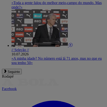
«Toda a gente falou do melhor meio-campo do mundo. Mas
onde?»
// Seleção //
10.07.2026
«A minha idade? No número está lá 71 anos, mas no que eu
sou tenho 50»
Seguinte
Rodapé
Facebook