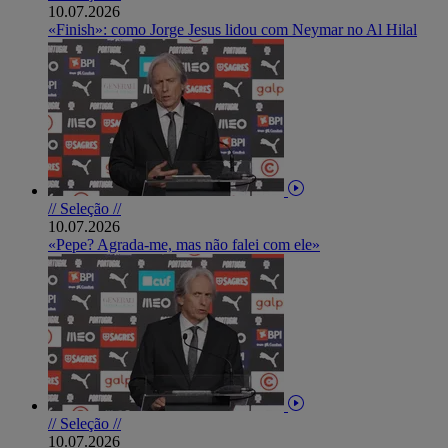
10.07.2026
«Finish»: como Jorge Jesus lidou com Neymar no Al Hilal
// Seleção //
10.07.2026
«Pepe? Agrada-me, mas não falei com ele»
// Seleção //
10.07.2026