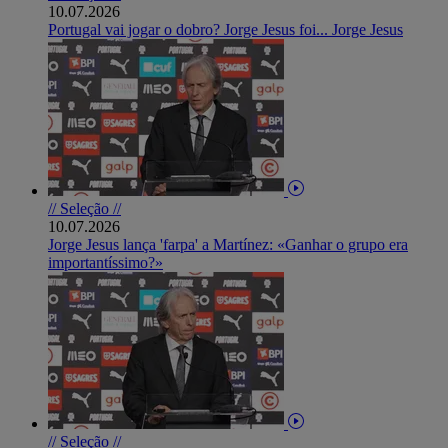
10.07.2026
Portugal vai jogar o dobro? Jorge Jesus foi... Jorge Jesus
// Seleção //
10.07.2026
Jorge Jesus lança 'farpa' a Martínez: «Ganhar o grupo era
importantíssimo?»
// Seleção //