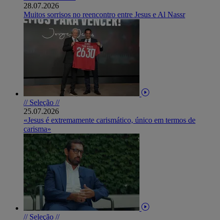
28.07.2026
Muitos sorrisos no reencontro entre Jesus e Al Nassr
// Seleção //
25.07.2026
«Jesus é extremamente carismático, único em termos de
carisma»
// Seleção //