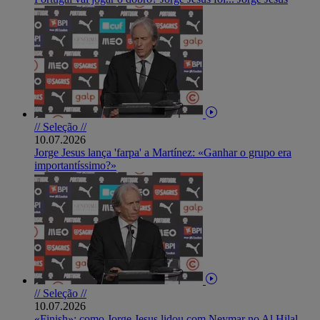
// Seleção //
10.07.2026
Jorge Jesus lança 'farpa' a Martínez: «Ganhar o grupo era
importantíssimo?»
// Seleção //
10.07.2026
«Finish»: como Jorge Jesus lidou com Neymar no Al Hilal