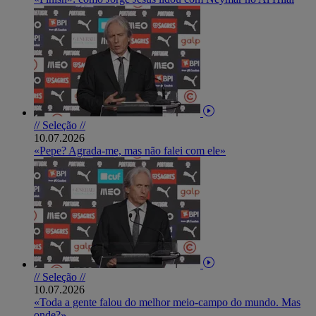
// Seleção //
10.07.2026
«Pepe? Agrada-me, mas não falei com ele»
// Seleção //
10.07.2026
«Toda a gente falou do melhor meio-campo do mundo. Mas
onde?»