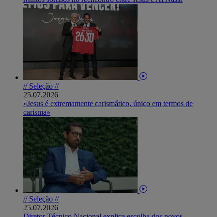
// Seleção //
25.07.2026
«Jesus é extremamente carismático, único em termos de
carisma»
// Seleção //
25.07.2026
Diretor Técnico Nacional explica escolha dos novos