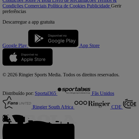
Condições
Sobre A Bola
Livro de Reclamações
Termos &
Condições Comerciais
Política de Cookies
Publicidade
Gerir
preferências
Descarregue a
app gratuita
Google Play
App Store
© 2026 Ringier Sports Media. Todos os direitos reservados.
Distribuído por:
Sportal365
Fãs Unidos
Ringier South Africa
CDE