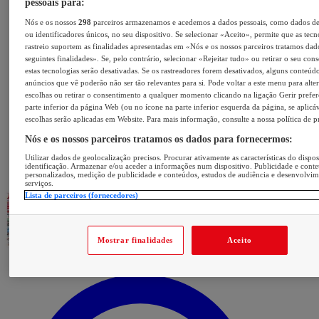
pessoais para:
Nós e os nossos
298
parceiros armazenamos e acedemos a dados pessoais, como dados d
ou identificadores únicos, no seu dispositivo. Se selecionar «Aceito», permite que as tecn
rastreio suportem as finalidades apresentadas em «Nós e os nossos parceiros tratamos dad
seguintes finalidades». Se, pelo contrário, selecionar «Rejeitar tudo» ou retirar o seu con
estas tecnologias serão desativadas. Se os rastreadores forem desativados, alguns conteúd
anúncios que vê poderão não ser tão relevantes para si. Pode voltar a este menu para alter
escolhas ou retirar o consentimento a qualquer momento clicando na ligação Gerir prefer
parte inferior da página Web (ou no ícone na parte inferior esquerda da página, se aplicáv
escolhas serão aplicadas em Website. Para mais informação, consulte a nossa política de p
Nós e os nossos parceiros tratamos os dados para fornecermos:
Utilizar dados de geolocalização precisos. Procurar ativamente as características do dispos
identificação. Armazenar e/ou aceder a informações num dispositivo. Publicidade e cont
personalizados, medição de publicidade e conteúdos, estudos de audiência e desenvolvi
serviços.
Lista de parceiros (fornecedores)
Mostrar finalidades
Aceito