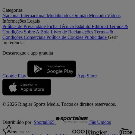
Categorias
Nacional
Internacional
Modalidades
Opinião
Mercado
Vídeos
Informações Legais
Política de Privacidade
Ficha Técnica
Estatuto Editorial
Termos &
Condições
Sobre A Bola
Livro de Reclamações
Termos &
Condições Comerciais
Política de Cookies
Publicidade
Gerir
preferências
Descarregue a
app gratuita
Google Play
App Store
© 2026 Ringier Sports Media. Todos os direitos reservados.
Distribuído por:
Sportal365
Fãs Unidos