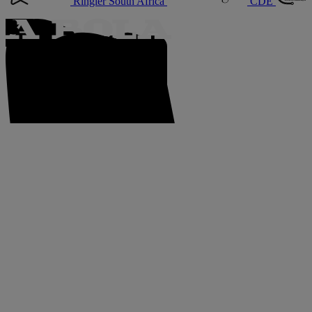
Ringier South Africa
CDE