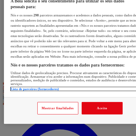
A Bola solicita o seu consentimento para utilizar os seus dados
pessoais para:
Nós e os nossos
298
parceiros armazenamos e acedemos a dados pessoais, como dados d
ou identificadores únicos, no seu dispositivo. Se selecionar «Aceito», permite que as tecn
rastreio suportem as finalidades apresentadas em «Nós e os nossos parceiros tratamos dad
seguintes finalidades». Se, pelo contrário, selecionar «Rejeitar tudo» ou retirar o seu con
estas tecnologias serão desativadas. Se os rastreadores forem desativados, alguns conteúd
anúncios que vê poderão não ser tão relevantes para si. Pode voltar a este menu para alter
escolhas ou retirar o consentimento a qualquer momento clicando na ligação Gerir prefer
parte inferior da página Web (ou no ícone na parte inferior esquerda da página, se aplicáv
escolhas serão aplicadas em Website. Para mais informação, consulte a nossa política de p
Nós e os nossos parceiros tratamos os dados para fornecermos:
Utilizar dados de geolocalização precisos. Procurar ativamente as características do dispos
identificação. Armazenar e/ou aceder a informações num dispositivo. Publicidade e cont
personalizados, medição de publicidade e conteúdos, estudos de audiência e desenvolvi
serviços.
Lista de parceiros (fornecedores)
Mostrar finalidades
Aceito