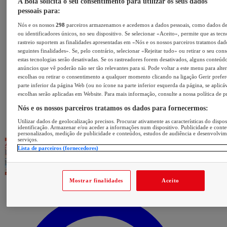
A Bola solicita o seu consentimento para utilizar os seus dados
pessoais para:
Nós e os nossos
298
parceiros armazenamos e acedemos a dados pessoais, como dados d
ou identificadores únicos, no seu dispositivo. Se selecionar «Aceito», permite que as tecn
rastreio suportem as finalidades apresentadas em «Nós e os nossos parceiros tratamos dad
seguintes finalidades». Se, pelo contrário, selecionar «Rejeitar tudo» ou retirar o seu con
estas tecnologias serão desativadas. Se os rastreadores forem desativados, alguns conteúd
anúncios que vê poderão não ser tão relevantes para si. Pode voltar a este menu para alter
escolhas ou retirar o consentimento a qualquer momento clicando na ligação Gerir prefer
parte inferior da página Web (ou no ícone na parte inferior esquerda da página, se aplicáv
escolhas serão aplicadas em Website. Para mais informação, consulte a nossa política de p
Nós e os nossos parceiros tratamos os dados para fornecermos:
Utilizar dados de geolocalização precisos. Procurar ativamente as características do dispos
identificação. Armazenar e/ou aceder a informações num dispositivo. Publicidade e cont
personalizados, medição de publicidade e conteúdos, estudos de audiência e desenvolvi
serviços.
Lista de parceiros (fornecedores)
Mostrar finalidades
Aceito