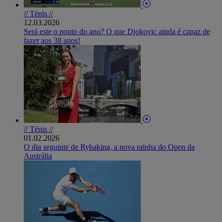
// Ténis //
12.03.2026
Será este o ponto do ano? O que Djokovic ainda é capaz de
fazer aos 38 anos!
// Ténis //
01.02.2026
O dia seguinte de Rybakina, a nova rainha do Open da
Austrália