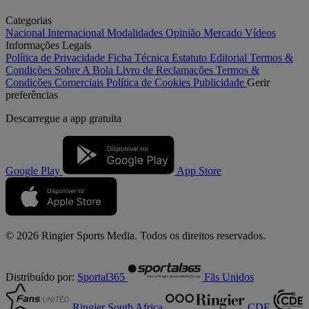
Categorias
Nacional
Internacional
Modalidades
Opinião
Mercado
Vídeos
Informações Legais
Política de Privacidade
Ficha Técnica
Estatuto Editorial
Termos &
Condições
Sobre A Bola
Livro de Reclamações
Termos &
Condições Comerciais
Política de Cookies
Publicidade
Gerir
preferências
Descarregue a
app gratuita
Google Play
App Store
© 2026 Ringier Sports Media. Todos os direitos reservados.
Distribuído por:
Sportal365
Fãs Unidos
Ringier South Africa
CDE