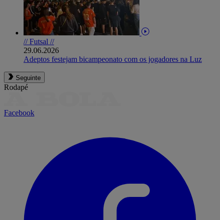
// Futsal //
29.06.2026
Adeptos festejam bicampeonato com os jogadores na Luz
Seguinte
Rodapé
Facebook