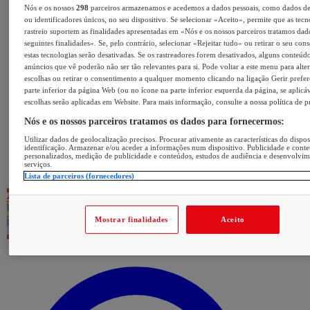
Nós e os nossos
298
parceiros armazenamos e acedemos a dados pessoais, como dados d
ou identificadores únicos, no seu dispositivo. Se selecionar «Aceito», permite que as tecn
rastreio suportem as finalidades apresentadas em «Nós e os nossos parceiros tratamos dad
seguintes finalidades». Se, pelo contrário, selecionar «Rejeitar tudo» ou retirar o seu con
estas tecnologias serão desativadas. Se os rastreadores forem desativados, alguns conteúd
anúncios que vê poderão não ser tão relevantes para si. Pode voltar a este menu para alter
escolhas ou retirar o consentimento a qualquer momento clicando na ligação Gerir prefer
parte inferior da página Web (ou no ícone na parte inferior esquerda da página, se aplicáv
escolhas serão aplicadas em Website. Para mais informação, consulte a nossa política de p
Nós e os nossos parceiros tratamos os dados para fornecermos:
Utilizar dados de geolocalização precisos. Procurar ativamente as características do dispos
identificação. Armazenar e/ou aceder a informações num dispositivo. Publicidade e cont
personalizados, medição de publicidade e conteúdos, estudos de audiência e desenvolvi
serviços.
Lista de parceiros (fornecedores)
Mostrar finalidades
Aceito