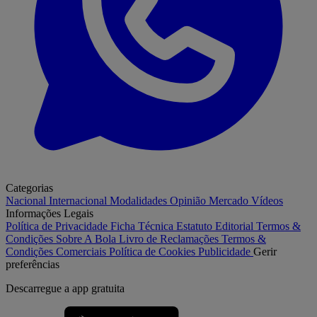
Categorias
Nacional
Internacional
Modalidades
Opinião
Mercado
Vídeos
Informações Legais
Política de Privacidade
Ficha Técnica
Estatuto Editorial
Termos &
Condições
Sobre A Bola
Livro de Reclamações
Termos &
Condições Comerciais
Política de Cookies
Publicidade
Gerir
preferências
Descarregue a
app gratuita